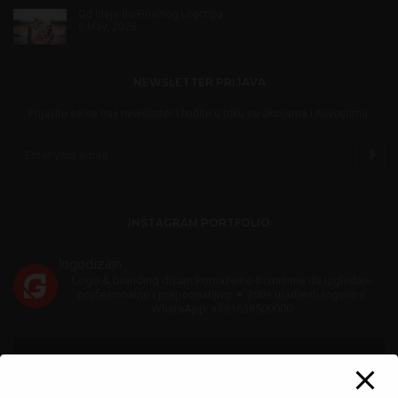
Od Ideje do Finalnog Logotipa:…
6 May, 2026
NEWSLETTER PRIJAVA
Prijavite se na naš newsletter i budite u toku sa akcijama i novostima.
INSTAGRAM PORTFOLIO
logodizajn
Logo & branding dizajn
Pomažemo biznisima da izgledaju
profesionalno i prepoznatljivo
✦ 250+ urađenih logotipa
WhatsApp: +381638509000