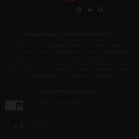
On social networks
PROFESIONALNE USLUGE DIZAJNA LOGOTIPA
Profesionalna izrada logotipa prilagođena vašem brendu. Dizajniramo
prepoznatljive i moderne logotipe koji komuniciraju vašu viziju, privlače
pažnju i grade poverenje kod ciljne grupe. Bilo da pokrećete novi biznis ili
želite redizajn postojećeg vizuelnog identiteta — naš kreativni tim stvara
logotip koji u potpunosti odgovara vašim potrebama. Unikatan dizajn, brza
isporuka, spreman za digitalne i štampane formate.
POSLEDNJE SA NAŠEG BLOGA
Brand Review: Zašto će analiza…
16 July, 2026
Ai dizajn kurs – Ai…
13 July, 2026