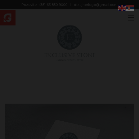
modal-check
Pozovite: +381 63 850 9000
dizajnerlogo@gmail.com