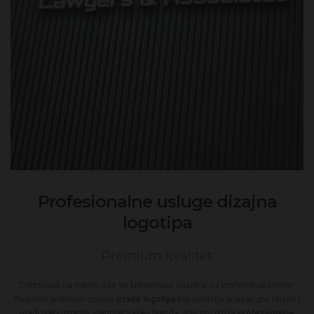
Profesionalne usluge dizajna
logotipa
Premium kvalitet
Dobrodošli na mesto gde se kreativnost susreće sa profesionalizmom!
Pružamo premium usluge
izrade logotipa
koji ostavlja snažan prvi utisak i
gradi prepoznatljiv identitet vašeg brenda. Naš tim pruža
profesionalne