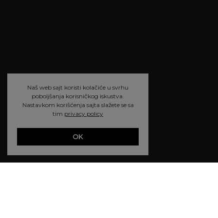
Naš web sajt koristi kolačiće u svrhu
poboljšanja korisničkog iskustva.
Nastavkom korišćenja sajta slažete se sa
tim
privacy policy
OK