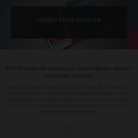
Dizajn Pino Toys kataloga
Dizajn Purator kataloga
Dizajn Purator kataloga
Dizajn Axon prospekta
Dizajn FEFA brošure
Dizajn FEFA brošure
Kombinujemo kreativno razmišljanje, dizajn i
tehničku veštinu
Trudimo se da kreiramo rešenja koja nisu samo lepa, već i ostvaruju pravu
vizuelnu komunikaciju. Svakom projektu pristupamo promišljeno – od prve
ideje do finalne izrade, spajajući estetiku sa jasnoćom poruke i tehničkom
preciznošću. Verujemo da je dobar dizajn onaj koji ne samo da dobro
izgleda već i prenosi jasnu poruku.