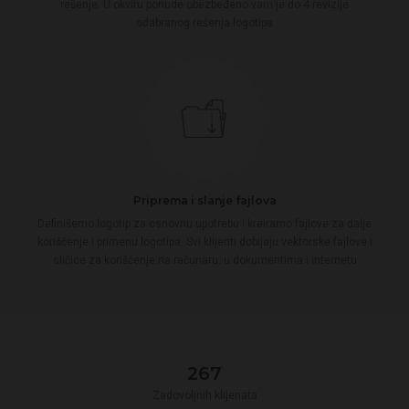
rešenje. U okviru ponude obezbeđeno vam je do 4 revizije
odabranog rešenja logotipa
Priprema i slanje fajlova
Definišemo logotip za osnovnu upotrebu i kreiramo fajlove za dalje
korišćenje i primenu logotipa. Svi klijenti dobijaju vektorske fajlove i
sličice za korišćenje na računaru, u dokumentima i internetu
280
Zadovoljnih klijenata