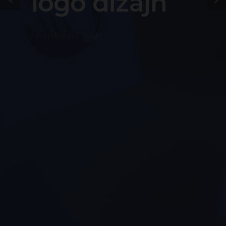
logo dizajn
Brendiranje / Dizajn