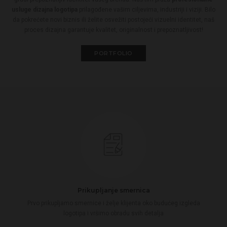
usluge dizajna logotipa
prilagođene vašim ciljevima, industriji i viziji. Bilo
da pokrećete novi biznis ili želite osvežiti postojeći vizuelni identitet, naš
proces dizajna garantuje kvalitet, originalnost i prepoznatljivost!
PORTFOLIO
Prikupljanje smernica
Prvo prikupljamo smernice i želje klijenta oko budućeg izgleda
logotipa i vršimo obradu svih detalja