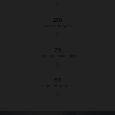
250
Realizovanih logotipa
70
Dizajniranih memoranduma
60
Dizajniranih vizitkartica