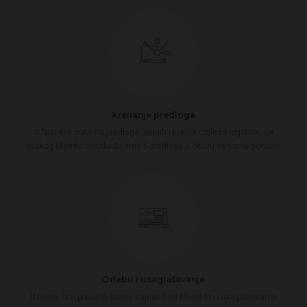
Kreiranje predloga
U fazi dva pravimo predloge idejnih rešenja izgleda logotipa. Za
svakog klijenta obezbeđujemo 5 predloga u okviru osnovne ponude.
Odabir i usaglašavanje
U trećoj fazi pravimo odabir zajedno sa klijentom i usaglašavamo