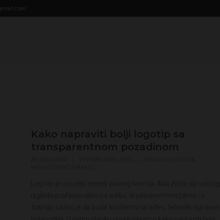
modal-check
gmail.com
Kako napraviti bolji logotip sa
transparentnom pozadinom
,
BY
DIZAJNER
|
27 FEBRUARY 2026
|
IZRADA LOGOTIPA
НЕКАТЕГОРИЗОВАНО
Logotip je vizuelni temelj svakog brenda. Ako želite da vaš lo
izgleda profesionalno na webu, društvenim mrežama i u
štampi, važno je da bude kvalitetno izrađen, tehnički ispravan 
prilagodljiv. U ovom članku objašnjavamo kako napraviti bolji