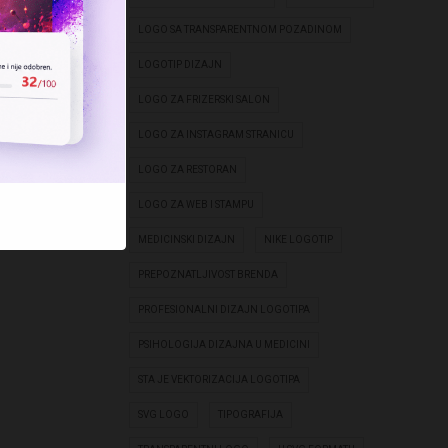
LOGO SA TRANSPARENTNOM POZADINOM
LOGOTIP DIZAJN
LOGO ZA FRIZERSKI SALON
LOGO ZA INSTAGRAM STRANICU
LOGO ZA RESTORAN
LOGO ZA WEB I STAMPU
MEDICINSKI DIZAJN
NIKE LOGOTIP
PREPOZNATLJIVOST BRENDA
PROFESIONALNI DIZAJN LOGOTIPA
PSIHOLOGIJA DIZAJNA U MEDICINI
STA JE VEKTORIZACIJA LOGOTIPA
SVG LOGO
TIPOGRAFIJA