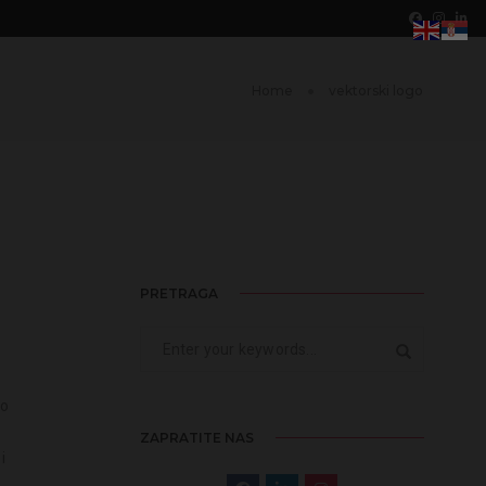
Home
vektorski logo
PRETRAGA
go
ZAPRATITE NAS
i