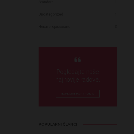
Standard
1
Uncategorized
1
Некатегоризовано
3
Pogledajte naše
najnovije radove.
EXPLORE PORTFOLIO
POPULARNI ČLANCI