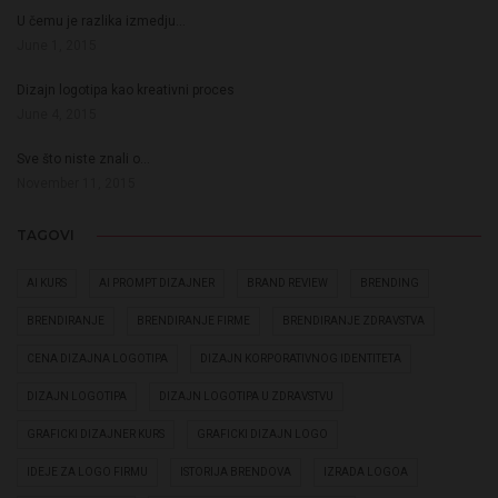
U čemu je razlika izmedju…
June 1, 2015
Dizajn logotipa kao kreativni proces
June 4, 2015
Sve što niste znali o…
November 11, 2015
TAGOVI
AI KURS
AI PROMPT DIZAJNER
BRAND REVIEW
BRENDING
BRENDIRANJE
BRENDIRANJE FIRME
BRENDIRANJE ZDRAVSTVA
CENA DIZAJNA LOGOTIPA
DIZAJN KORPORATIVNOG IDENTITETA
DIZAJN LOGOTIPA
DIZAJN LOGOTIPA U ZDRAVSTVU
GRAFICKI DIZAJNER KURS
GRAFICKI DIZAJN LOGO
IDEJE ZA LOGO FIRMU
ISTORIJA BRENDOVA
IZRADA LOGOA