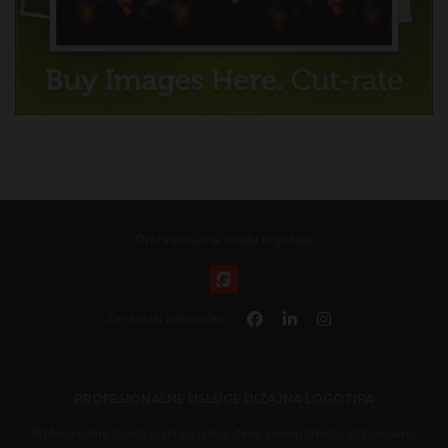
Profesionalna izrada logotipa
On social networks
PROFESIONALNE USLUGE DIZAJNA LOGOTIPA
Profesionalna izrada logotipa prilagođena vašem brendu. Dizajniramo