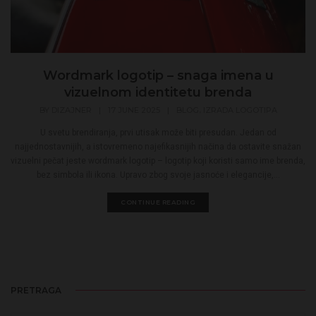
Wordmark logotip – snaga imena u
vizuelnom identitetu brenda
,
BY
DIZAJNER
|
17 JUNE 2025
|
BLOG
IZRADA LOGOTIPA
U svetu brendiranja, prvi utisak može biti presudan. Jedan od
najjednostavnijih, a istovremeno najefikasnijih načina da ostavite snažan
vizuelni pečat jeste wordmark logotip – logotip koji koristi samo ime brenda,
bez simbola ili ikona. Upravo zbog svoje jasnoće i elegancije,...
CONTINUE READING
PRETRAGA