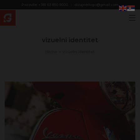
modal-check
Pozovite: +381 63 850 9000
dizajnerlogo@gmail.com
vizuelni identitet
Home
vizuelni identitet