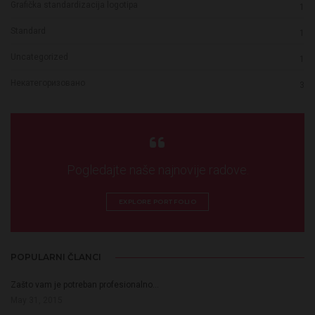
Grafička standardizacija logotipa
1
Standard
1
Uncategorized
1
Некатегоризовано
3
Pogledajte naše najnovije radove.
EXPLORE PORTFOLIO
POPULARNI ČLANCI
Zašto vam je potreban profesionalno…
May 31, 2015