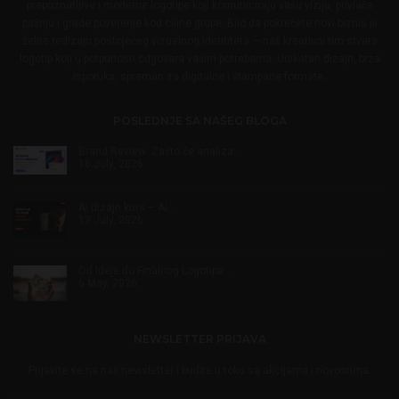
prepoznatljive i moderne logotipe koji komuniciraju vašu viziju, privlače
pažnju i grade poverenje kod ciljne grupe. Bilo da pokrećete novi biznis ili
želite redizajn postojećeg vizuelnog identiteta — naš kreativni tim stvara
logotip koji u potpunosti odgovara vašim potrebama. Unikatan dizajn, brza
isporuka, spreman za digitalne i štampane formate.
POSLEDNJE SA NAŠEG BLOGA
Brand Review: Zašto će analiza…
16 July, 2026
Ai dizajn kurs – Ai…
13 July, 2026
Od Ideje do Finalnog Logotipa:…
6 May, 2026
NEWSLETTER PRIJAVA
Prijavite se na naš newsletter i budite u toku sa akcijama i novostima.