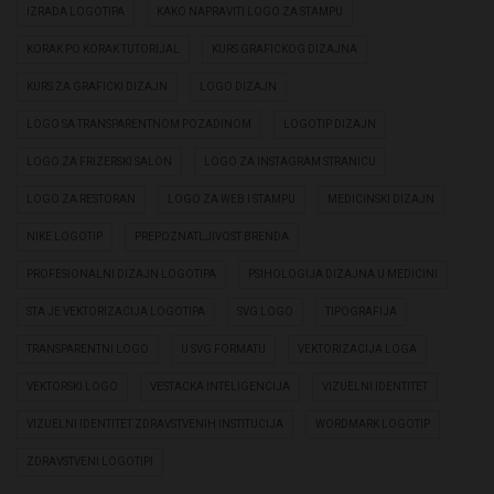
IZRADA LOGOTIPA
KAKO NAPRAVITI LOGO ZA STAMPU
KORAK PO KORAK TUTORIJAL
KURS GRAFICKOG DIZAJNA
KURS ZA GRAFICKI DIZAJN
LOGO DIZAJN
LOGO SA TRANSPARENTNOM POZADINOM
LOGOTIP DIZAJN
LOGO ZA FRIZERSKI SALON
LOGO ZA INSTAGRAM STRANICU
LOGO ZA RESTORAN
LOGO ZA WEB I STAMPU
MEDICINSKI DIZAJN
NIKE LOGOTIP
PREPOZNATLJIVOST BRENDA
PROFESIONALNI DIZAJN LOGOTIPA
PSIHOLOGIJA DIZAJNA U MEDICINI
STA JE VEKTORIZACIJA LOGOTIPA
SVG LOGO
TIPOGRAFIJA
TRANSPARENTNI LOGO
U SVG FORMATU
VEKTORIZACIJA LOGA
VEKTORSKI LOGO
VESTACKA INTELIGENCIJA
VIZUELNI IDENTITET
VIZUELNI IDENTITET ZDRAVSTVENIH INSTITUCIJA
WORDMARK LOGOTIP
ZDRAVSTVENI LOGOTIPI