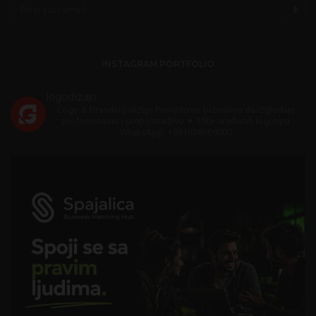
INSTAGRAM PORTFOLIO
logodizajn
Logo & branding dizajn
Pomažemo biznisima da izgledaju
profesionalno i prepoznatljivo
✦ 250+ urađenih logotipa
WhatsApp: +381638509000