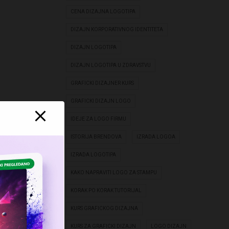
CENA DIZAJNA LOGOTIPA
DIZAJN KORPORATIVNOG IDENTITETA
DIZAJN LOGOTIPA
DIZAJN LOGOTIPA U ZDRAVSTVU
GRAFICKI DIZAJNER KURS
GRAFICKI DIZAJN LOGO
IDEJE ZA LOGO FIRMU
ISTORIJA BRENDOVA
IZRADA LOGOA
IZRADA LOGOTIPA
KAKO NAPRAVITI LOGO ZA STAMPU
KORAK PO KORAK TUTORIJAL
KURS GRAFICKOG DIZAJNA
KURS ZA GRAFICKI DIZAJN
LOGO DIZAJN