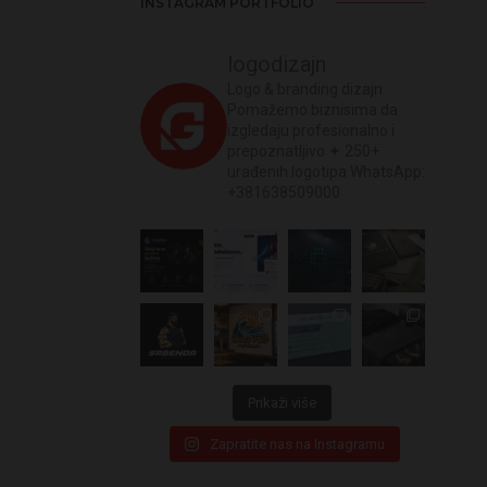
INSTAGRAM PORTFOLIO
logodizajn
Logo & branding dizajn
Pomažemo biznisima da
izgledaju profesionalno i
prepoznatljivo
✦ 250+
urađenih logotipa
WhatsApp:
+381638509000
Prikaži više
Zapratite nas na Instagramu