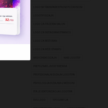
LOGO SA TRANSPARENTNOM POZADINOM
LOGOTIP DIZAJN
LOGO ZA FRIZERSKI SALON
LOGO ZA INSTAGRAM STRANICU
LOGO ZA RESTORAN
LOGO ZA WEB I STAMPU
MEDICINSKI DIZAJN
NIKE LOGOTIP
PREPOZNATLJIVOST BRENDA
PROFESIONALNI DIZAJN LOGOTIPA
PSIHOLOGIJA DIZAJNA U MEDICINI
STA JE VEKTORIZACIJA LOGOTIPA
SVG LOGO
TIPOGRAFIJA