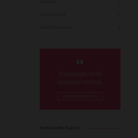
Standard
1
Uncategorized
1
Некатегоризовано
3
Pogledajte naše
najnovije radove.
EXPLORE PORTFOLIO
POPULARNI ČLANCI