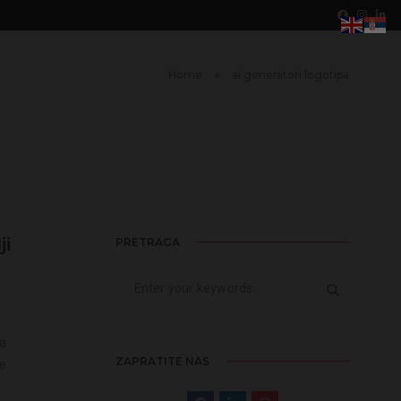
Home
ai generatori logotipa
ji
PRETRAGA
ja
ZAPRATITE NAS
je