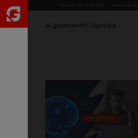
Pozovite: +381 63 850 9000
dizajnerlogo@
ai generatori logotipa