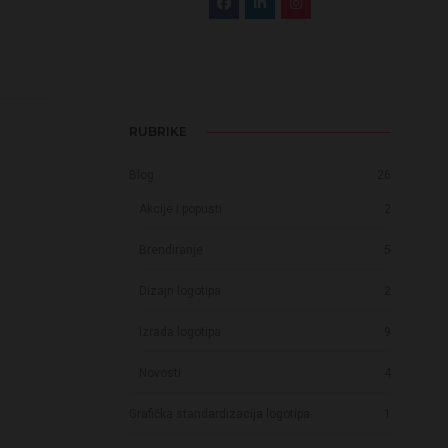
RUBRIKE
Blog
26
Akcije i popusti
2
Brendiranje
5
Dizajn logotipa
2
Izrada logotipa
9
Novosti
4
Grafička standardizacija logotipa
1