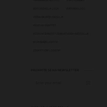
TRANSPARENTNI LOGO
U SVG FORMATU
VEKTORIZACIJA LOGA
VEKTORSKI LOGO
VESTACKA INTELIGENCIJA
VIZUELNI IDENTITET
VIZUELNI IDENTITET ZDRAVSTVENIH INSTITUCIJA
WORDMARK LOGOTIP
ZDRAVSTVENI LOGOTIPI
PRIJAVITE SE NA NEWSLETTER