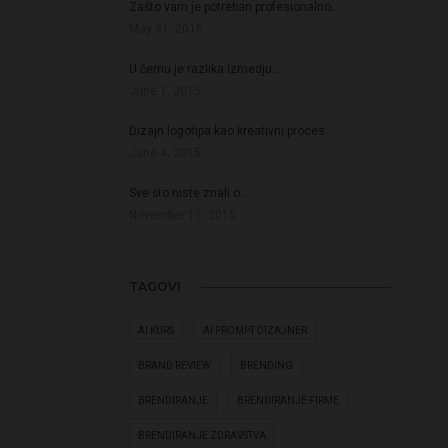
Zašto vam je potreban profesionalno…
May 31, 2015
U čemu je razlika izmedju…
June 1, 2015
Dizajn logotipa kao kreativni proces
June 4, 2015
Sve što niste znali o…
November 11, 2015
TAGOVI
AI KURS
AI PROMPT DIZAJNER
BRAND REVIEW
BRENDING
BRENDIRANJE
BRENDIRANJE FIRME
BRENDIRANJE ZDRAVSTVA