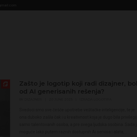
modal-check
gmail.com
Zašto je logotip koji radi dizajner, bol
od AI generisanih rešenja?
BY
DIZAJNER
|
20 JUNE 2025
|
IZRADA LOGOTIPA
Svedoci smo sve češće upotrebe veštačke inteligencije, te je
ona duboko zašla čak i u kreativnost koja je dugo bila privilegi
samo talentovanih osoba, a pre svega ljudska osobina. Sada 
moguće lako putem raznih dostupnih Ai servisa i alata,...