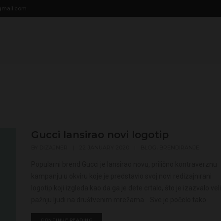
modal-check
gmail.com
Gucci lansirao novi logotip
,
BY
DIZAJNER
|
22 JANUARY 2020
|
BLOG
BRENDIRANJE
Popularni brend Gucci je lansirao novu, prilično kontraverznu
kampanju u okviru koje je predstavio svoj novi redizajnirani
logotip koji izgleda kao da ga je dete crtalo, što je izazvalo vel
pažnju ljudi na društvenim mrežama. Sve je počelo tako...
CONTINUE READING