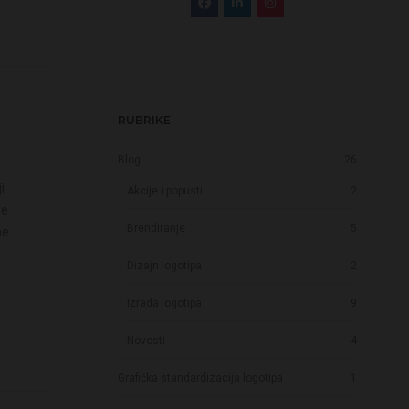
RUBRIKE
Blog
26
i
Akcije i popusti
2
re
Brendiranje
5
ne
Dizajn logotipa
2
Izrada logotipa
9
Novosti
4
Grafička standardizacija logotipa
1