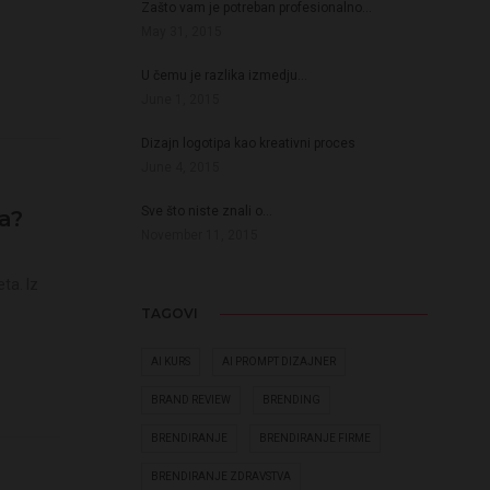
Zašto vam je potreban profesionalno…
May 31, 2015
U čemu je razlika izmedju…
June 1, 2015
Dizajn logotipa kao kreativni proces
June 4, 2015
Sve što niste znali o…
a?
November 11, 2015
ta. Iz
TAGOVI
AI KURS
AI PROMPT DIZAJNER
BRAND REVIEW
BRENDING
BRENDIRANJE
BRENDIRANJE FIRME
BRENDIRANJE ZDRAVSTVA