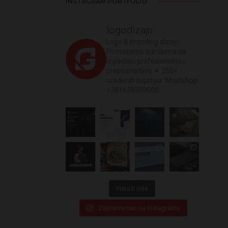
INSTAGRAM PORTFOLIO
logodizajn
Logo & branding dizajn
Pomažemo biznisima da
izgledaju profesionalno i
prepoznatljivo
✦ 250+
urađenih logotipa
WhatsApp:
+381638509000
Prikaži više
Zapratite nas na Instagramu