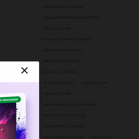
CENA DIZAJNA LOGOTIPA
DIZAJN KORPORATIVNOG IDENTITETA
DIZAJN LOGOTIPA
DIZAJN LOGOTIPA U ZDRAVSTVU
GRAFICKI DIZAJNER KURS
GRAFICKI DIZAJN LOGO
IDEJE ZA LOGO FIRMU
ISTORIJA BRENDOVA
IZRADA LOGOA
IZRADA LOGOTIPA
KAKO NAPRAVITI LOGO ZA STAMPU
KORAK PO KORAK TUTORIJAL
KURS GRAFICKOG DIZAJNA
KURS ZA GRAFICKI DIZAJN
LOGO DIZAJN