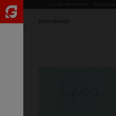
Pozovite: +381 63 850 9000
dizajnerlogo@
Brendiranje