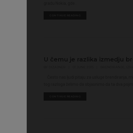
gradu Nokia, gde...
CONTINUE READING
U čemu je razlika izmedju br
,
BY
DIZAJNER
|
01 JUNE 2015
|
BRENDIRANJE
IZR
Često nas ljudi pitaju za usluge brendiranja, mi
tog razloga želimo da objasnimo da ta dva pojma 
CONTINUE READING