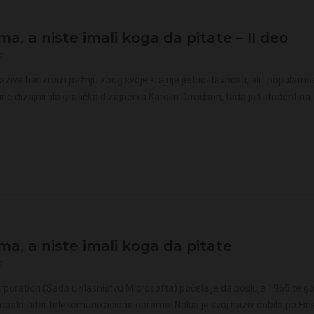
ma, a niste imali koga da pitate – II deo
E
zaziva harizmu i pažnju zbog svoje krajnje jednostavnosti, ali i popularno
dine dizajnirala grafička dizajnerka Karolin Davidson, tada još student na
ima, a niste imali koga da pitate
E
poration (Sada u vlasništvu Microsofta) počela je da posluje 1965.te g
lobalni lider telekomunikacione opreme. Nokia je svoj naziv dobila po Fi