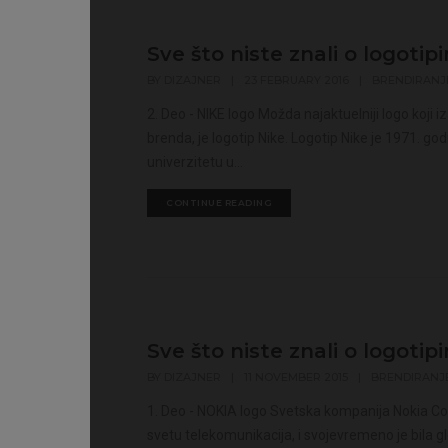
Sve što niste znali o logotipi
BY
DIZAJNER
|
23 FEBRUARY 2016
|
BRENDIRANJ
2. Deo - NIKE logo Možda najaktuelniji logo koji i
brenda, je logotip Nike. Logotip Nike je 1971. go
univerzitetu u...
CONTINUE READING
Sve što niste znali o logotip
BY
DIZAJNER
|
11 NOVEMBER 2015
|
BRENDIRANJ
1. Deo - NOKIA logo Svetska kompanija Nokia Cor
svetu telekomunikacija, i svojevremeno je bila g