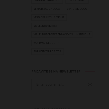
TRANSPARENTNI LOGO
U SVG FORMATU
VEKTORIZACIJA LOGA
VEKTORSKI LOGO
VESTACKA INTELIGENCIJA
VIZUELNI IDENTITET
VIZUELNI IDENTITET ZDRAVSTVENIH INSTITUCIJA
WORDMARK LOGOTIP
ZDRAVSTVENI LOGOTIPI
PRIJAVITE SE NA NEWSLETTER