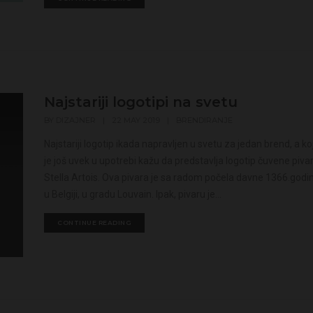
Najstariji logotipi na svetu
BY
DIZAJNER
|
22 MAY 2019
|
BRENDIRANJE
Najstariji logotip ikada napravljen u svetu za jedan brend, a koj
je još uvek u upotrebi kažu da predstavlja logotip čuvene piva
Stella Artois. Ova pivara je sa radom počela davne 1366.godi
u Belgiji, u gradu Louvain. Ipak, pivaru je...
CONTINUE READING