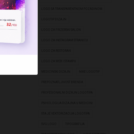
LOGO SA TRANSPARENTNOM POZADINOM
LOGOTIP DIZAJN
LOGO ZA FRIZERSKI SALON
LOGO ZA INSTAGRAM STRANICU
LOGO ZA RESTORAN
LOGO ZA WEB I STAMPU
MEDICINSKI DIZAJN
NIKE LOGOTIP
PREPOZNATLJIVOST BRENDA
PROFESIONALNI DIZAJN LOGOTIPA
PSIHOLOGIJA DIZAJNA U MEDICINI
STA JE VEKTORIZACIJA LOGOTIPA
SVG LOGO
TIPOGRAFIJA