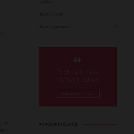
Standard
1
Uncategorized
1
Некатегоризовано
3
sti
Pogledajte naše
najnovije radove.
EXPLORE PORTFOLIO
odine u
POPULARNI ČLANCI
nskom