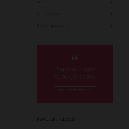
Standard
1
Uncategorized
1
Некатегоризовано
3
a
Pogledajte naše
najnovije radove.
EXPLORE PORTFOLIO
POPULARNI ČLANCI