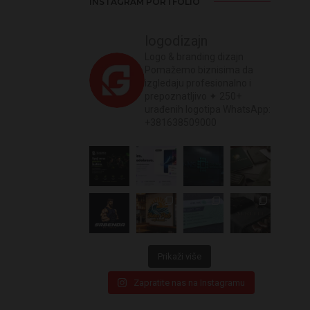
INSTAGRAM PORTFOLIO
logodizajn
Logo & branding dizajn
Pomažemo biznisima da
izgledaju profesionalno i
prepoznatljivo
✦ 250+
urađenih logotipa
WhatsApp:
+381638509000
Prikaži više
Zapratite nas na Instagramu