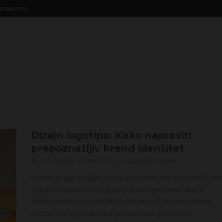
modal-check
gmail.com
Dizajn logotipa: Kako napraviti
prepoznatljiv brend identitet
BY
DIZAJNER
|
06 MAY 2026
|
DIZAJN LOGOTIPA
Logotip je više od slike — on je prvi utisak vašeg brenda. U sve
gde potrošači donose odluke u delićima sekunde, dobro
dizajniran logotip može biti razlika između kompanije koju
pamte i one koju zaborave još dok scrolluju. U ovom...