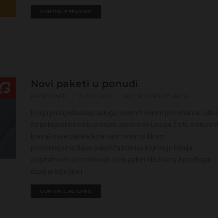
CONTINUE READING
Novi paketi u ponudi
,
BY
DIZAJNER
|
13 JULY 2025
|
AKCIJE I POPUSTI
BLOG
U cilju prilagođavanja usluga novim tržišnim potrebama, odluči
da prilagodimo našu ponudu kreativnih usluga.Za tu svrhu s
kreirali nove pakete koja vam ovom prilikom
predstavljamo.Basic paketZa biznise kojima je bitnija
originalnost i autentičnost. Ovaj paket obuhvata 3 predloga
dizajna logotipa i...
CONTINUE READING