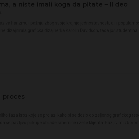
ma, a niste imali koga da pitate – II deo
E
zaziva harizmu i pažnju zbog svoje krajnje jednostavnosti, ali i popularno
dine dizajnirala grafička dizajnerka Karolin Davidson, tada još student na
i proces
o faza kroz koje se prolazi kako bi se doslo do zeljenog grafickog res
 da se pazljivo prikupe obrade smernice i zelje klijenta. Pazljivim izboro