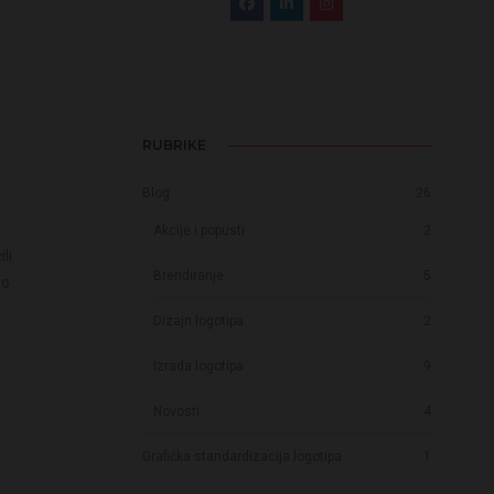
RUBRIKE
Blog
26
Akcije i popusti
2
li
Brendiranje
5
mo
Dizajn logotipa
2
Izrada logotipa
9
Novosti
4
Grafička standardizacija logotipa
1