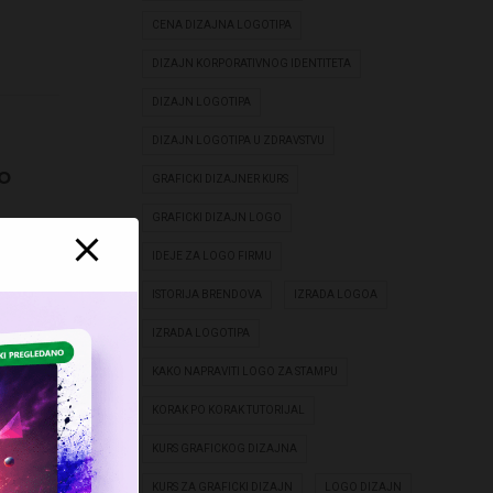
CENA DIZAJNA LOGOTIPA
DIZAJN KORPORATIVNOG IDENTITETA
DIZAJN LOGOTIPA
DIZAJN LOGOTIPA U ZDRAVSTVU
o
GRAFICKI DIZAJNER KURS
GRAFICKI DIZAJN LOGO
ED
IDEJE ZA LOGO FIRMU
ISTORIJA BRENDOVA
IZRADA LOGOA
ke
IZRADA LOGOTIPA
KAKO NAPRAVITI LOGO ZA STAMPU
Od
KORAK PO KORAK TUTORIJAL
KURS GRAFICKOG DIZAJNA
KURS ZA GRAFICKI DIZAJN
LOGO DIZAJN