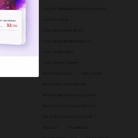
LOGO SA TRANSPARENTNOM POZADINOM
LOGOTIP DIZAJN
LOGO ZA FRIZERSKI SALON
LOGO ZA INSTAGRAM STRANICU
LOGO ZA RESTORAN
LOGO ZA WEB I STAMPU
MEDICINSKI DIZAJN
NIKE LOGOTIP
PREPOZNATLJIVOST BRENDA
PROFESIONALNI DIZAJN LOGOTIPA
PSIHOLOGIJA DIZAJNA U MEDICINI
STA JE VEKTORIZACIJA LOGOTIPA
SVG LOGO
TIPOGRAFIJA