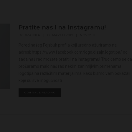
Pratite nas i na Instagramu!
BY
DIZAJNER
|
06 MARCH 2017
|
NOVOSTI
Pored našeg Fejsbuk profila koji uredno ažuriramo na
adresi: https://www.facebook.com/logo.dizajn.logotipa/ od
sada naš rad možete pratiti i na Instagramu! Trudićemo se d
prošaramo malo naš rad nekim zanimljivim primenama
logotipa na različitim materijalima, kako bismo vam pokazali
koje su sve mogućnosti...
CONTINUE READING