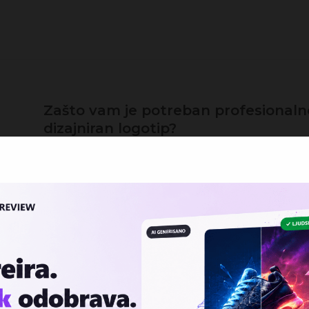
Zašto vam je potreban profesionaln
dizajniran logotip?
,
BY
DIZAJNER
|
31 MAY 2015
|
IZRADA LOGOTIPA
UNCATEGORIZ
U eri savremenog načina poslovanja, logotip firme, brenda,
grupe ili organizacije predstavlja veoma važan element
vizuelne komunikacije. Dizajn logotipa nije samo stvar esteti
ili vizuelne estetike. Logotip predstavlja glavnu vizuelnu
idetifikaciju firme, ali i njenu osnovnu vizuelnu komunikaciju. 
uspešne realizacije...
CONTINUE READING