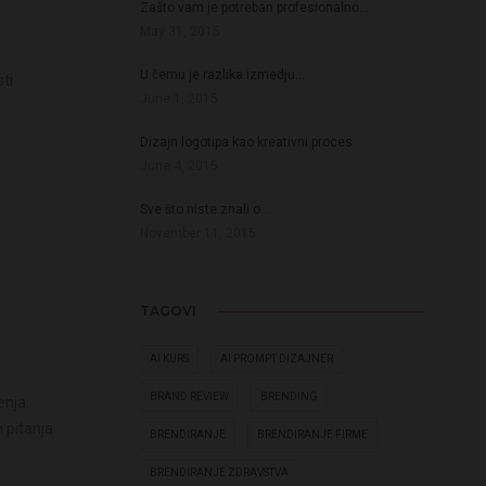
Zašto vam je potreban profesionalno…
May 31, 2015
U čemu je razlika izmedju…
sti
June 1, 2015
Dizajn logotipa kao kreativni proces
June 4, 2015
Sve što niste znali o…
November 11, 2015
TAGOVI
AI KURS
AI PROMPT DIZAJNER
BRAND REVIEW
BRENDING
enja.
m pitanja
BRENDIRANJE
BRENDIRANJE FIRME
BRENDIRANJE ZDRAVSTVA