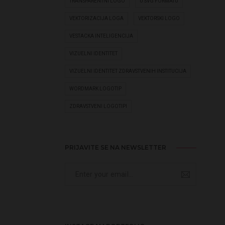
TRANSPARENTNI LOGO
U SVG FORMATU
VEKTORIZACIJA LOGA
VEKTORSKI LOGO
VESTACKA INTELIGENCIJA
VIZUELNI IDENTITET
VIZUELNI IDENTITET ZDRAVSTVENIH INSTITUCIJA
WORDMARK LOGOTIP
ZDRAVSTVENI LOGOTIPI
PRIJAVITE SE NA NEWSLETTER