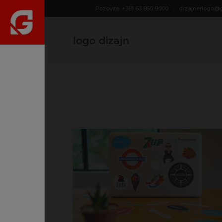
Pozovite: +381 63 850 9000
dizajnerlogo@
logo dizajn