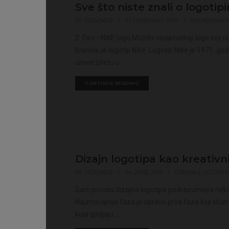
Sve što niste znali o logotipi
BY
DIZAJNER
|
23 FEBRUARY 2016
|
BRENDIRANJ
2. Deo - NIKE logo Možda najaktuelniji logo koji i
brenda, je logotip Nike. Logotip Nike je 1971. go
univerzitetu u...
CONTINUE READING
Dizajn logotipa kao kreativn
BY
DIZAJNER
|
04 JUNE 2015
|
IZRADA LOGOTIPA
Sam proces dizajna logotipa podrazumeva nekolik
Najznacajnija faza je upravo prva faza koji sluzi
koja gadjaju...