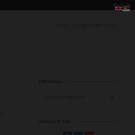
Home
logo za web i stampu
PRETRAGA
go
ZAPRATITE NAS
i