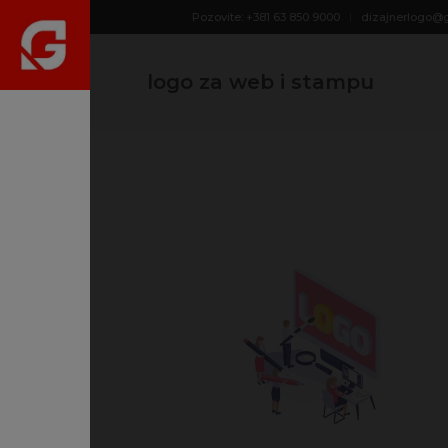
Pozovite: +381 63 850 9000
dizajnerlogo@
logo za web i stampu