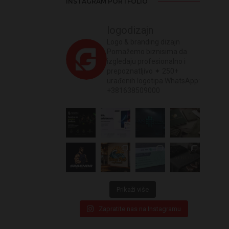
INSTAGRAM PORTFOLIO
logodizajn
Logo & branding dizajn
Pomažemo biznisima da
izgledaju profesionalno i
prepoznatljivo
✦ 250+
urađenih logotipa
WhatsApp:
+381638509000
Prikaži više
Zapratite nas na Instagramu