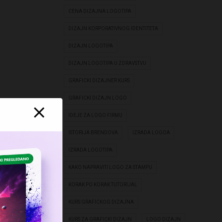
CENA DIZAJNA LOGOTIPA
DIZAJN KORPORATIVNOG IDENTITETA
DIZAJN LOGOTIPA
DIZAJN LOGOTIPA U ZDRAVSTVU
GRAFICKI DIZAJNER KURS
GRAFICKI DIZAJN LOGO
IDEJE ZA LOGO FIRMU
ISTORIJA BRENDOVA
IZRADA LOGOA
IZRADA LOGOTIPA
KAKO NAPRAVITI LOGO ZA STAMPU
KORAK PO KORAK TUTORIJAL
KURS GRAFICKOG DIZAJNA
KURS ZA GRAFICKI DIZAJN
LOGO DIZAJN