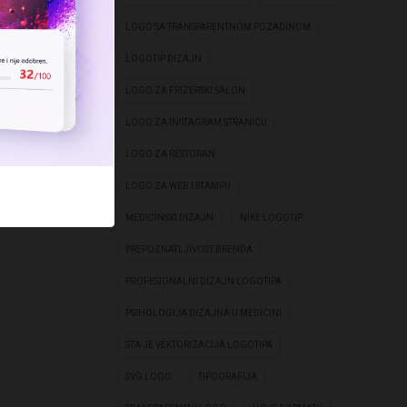
LOGO SA TRANSPARENTNOM POZADINOM
LOGOTIP DIZAJN
LOGO ZA FRIZERSKI SALON
LOGO ZA INSTAGRAM STRANICU
LOGO ZA RESTORAN
LOGO ZA WEB I STAMPU
MEDICINSKI DIZAJN
NIKE LOGOTIP
PREPOZNATLJIVOST BRENDA
PROFESIONALNI DIZAJN LOGOTIPA
PSIHOLOGIJA DIZAJNA U MEDICINI
STA JE VEKTORIZACIJA LOGOTIPA
SVG LOGO
TIPOGRAFIJA