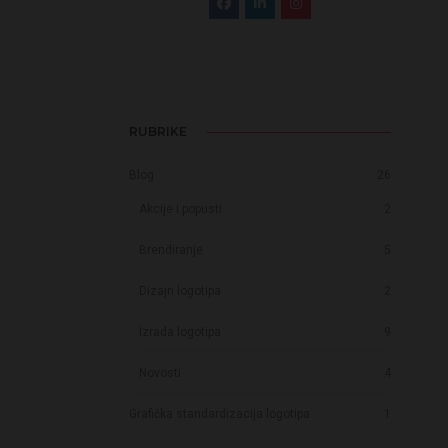
RUBRIKE
Blog
26
Akcije i popusti
2
Brendiranje
5
Dizajn logotipa
2
Izrada logotipa
9
Novosti
4
Grafička standardizacija logotipa
1