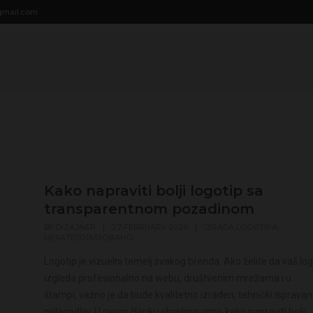
modal-check
gmail.com
Kako napraviti bolji logotip sa
transparentnom pozadinom
,
BY
DIZAJNER
|
27 FEBRUARY 2026
|
IZRADA LOGOTIPA
НЕКАТЕГОРИЗОВАНО
Logotip je vizuelni temelj svakog brenda. Ako želite da vaš lo
izgleda profesionalno na webu, društvenim mrežama i u
štampi, važno je da bude kvalitetno izrađen, tehnički ispravan 
prilagodljiv. U ovom članku objašnjavamo kako napraviti bolji