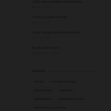
Zašto vam je potreban profesionalno…
May 31, 2015
U čemu je razlika izmedju…
June 1, 2015
Dizajn logotipa kao kreativni proces
June 4, 2015
Sve što niste znali o…
November 11, 2015
TAGOVI
AI KURS
AI PROMPT DIZAJNER
BRAND REVIEW
BRENDING
BRENDIRANJE
BRENDIRANJE FIRME
BRENDIRANJE ZDRAVSTVA