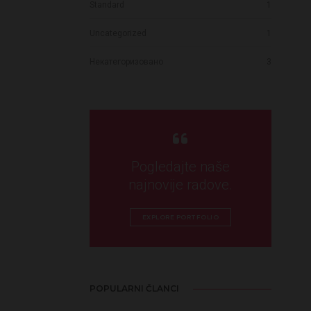
Standard
1
Uncategorized
1
Некатегоризовано
3
Pogledajte naše
najnovije radove.
EXPLORE PORTFOLIO
POPULARNI ČLANCI