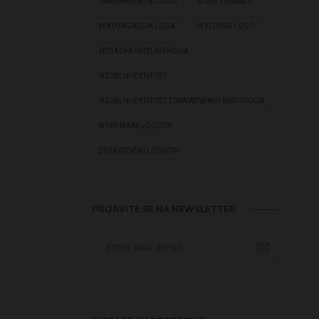
TRANSPARENTNI LOGO
U SVG FORMATU
VEKTORIZACIJA LOGA
VEKTORSKI LOGO
VESTACKA INTELIGENCIJA
VIZUELNI IDENTITET
VIZUELNI IDENTITET ZDRAVSTVENIH INSTITUCIJA
WORDMARK LOGOTIP
ZDRAVSTVENI LOGOTIPI
PRIJAVITE SE NA NEWSLETTER