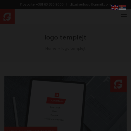
modal-check
Pozovite: +381 63 850 9000
dizajnerlogo@gmail.com
logo templejt
Home
logo templejt