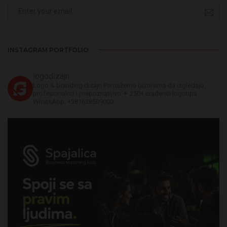
INSTAGRAM PORTFOLIO
logodizajn
Logo & branding dizajn
Pomažemo biznisima da izgledaju
profesionalno i prepoznatljivo
✦ 250+ urađenih logotipa
WhatsApp: +381638509000