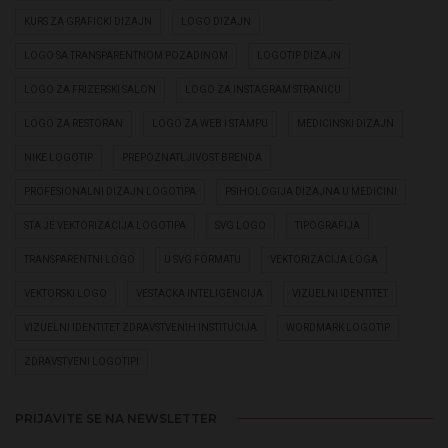
KURS ZA GRAFICKI DIZAJN
LOGO DIZAJN
LOGO SA TRANSPARENTNOM POZADINOM
LOGOTIP DIZAJN
LOGO ZA FRIZERSKI SALON
LOGO ZA INSTAGRAM STRANICU
LOGO ZA RESTORAN
LOGO ZA WEB I STAMPU
MEDICINSKI DIZAJN
NIKE LOGOTIP
PREPOZNATLJIVOST BRENDA
PROFESIONALNI DIZAJN LOGOTIPA
PSIHOLOGIJA DIZAJNA U MEDICINI
STA JE VEKTORIZACIJA LOGOTIPA
SVG LOGO
TIPOGRAFIJA
TRANSPARENTNI LOGO
U SVG FORMATU
VEKTORIZACIJA LOGA
VEKTORSKI LOGO
VESTACKA INTELIGENCIJA
VIZUELNI IDENTITET
VIZUELNI IDENTITET ZDRAVSTVENIH INSTITUCIJA
WORDMARK LOGOTIP
ZDRAVSTVENI LOGOTIPI
PRIJAVITE SE NA NEWSLETTER