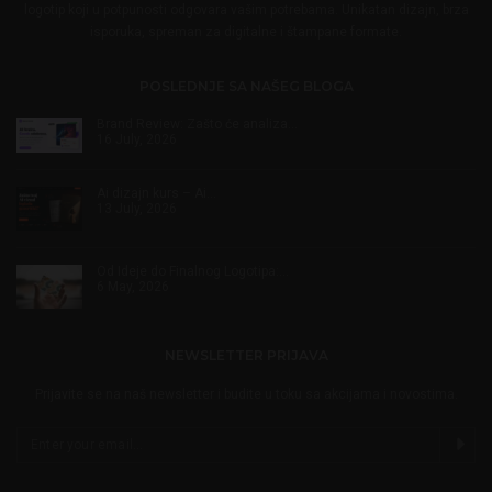
logotip koji u potpunosti odgovara vašim potrebama. Unikatan dizajn, brza
isporuka, spreman za digitalne i štampane formate.
POSLEDNJE SA NAŠEG BLOGA
Brand Review: Zašto će analiza…
16 July, 2026
Ai dizajn kurs – Ai…
13 July, 2026
Od Ideje do Finalnog Logotipa:…
6 May, 2026
NEWSLETTER PRIJAVA
Prijavite se na naš newsletter i budite u toku sa akcijama i novostima.