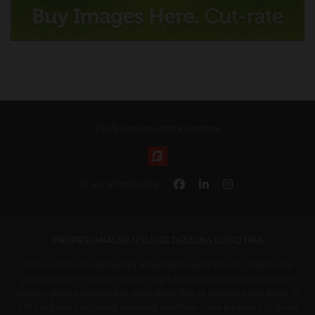
Profesionalna izrada logotipa
On social networks
PROFESIONALNE USLUGE DIZAJNA LOGOTIPA
Profesionalna izrada logotipa prilagođena vašem brendu. Dizajniramo
prepoznatljive i moderne logotipe koji komuniciraju vašu viziju, privlače
pažnju i grade poverenje kod ciljne grupe. Bilo da pokrećete novi biznis ili
želite redizajn postojećeg vizuelnog identiteta — naš kreativni tim stvara