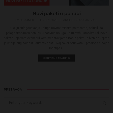
Novi paketi u ponudi
,
BY
DIZAJNER
|
13 JULY 2025
|
AKCIJE I POPUSTI
BLOG
U cilju prilagođavanja usluga novim tržišnim potrebama, odlučili da
prilagodimo našu ponudu kreativnih usluga.Za tu svrhu smo kreirali nove
pakete koja vam ovom prilikom predstavljamo.Basic paketZa biznise kojima
je bitnija originalnost i autentičnost. Ovaj paket obuhvata 3 predloga dizajna
logotipa i...
CONTINUE READING
PRETRAGA