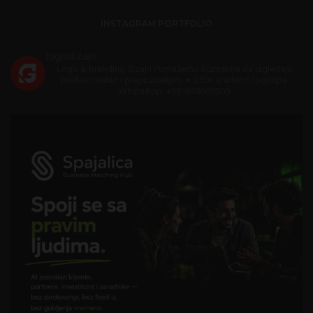
INSTAGRAM PORTFOLIO
logodizajn
Logo & branding dizajn
Pomažemo biznisima da izgledaju
profesionalno i prepoznatljivo
✦ 250+ urađenih logotipa
WhatsApp: +381638509000