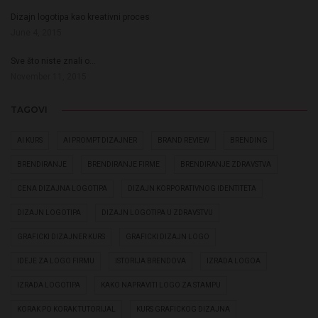
Dizajn logotipa kao kreativni proces
June 4, 2015
Sve što niste znali o…
November 11, 2015
TAGOVI
AI KURS
AI PROMPT DIZAJNER
BRAND REVIEW
BRENDING
BRENDIRANJE
BRENDIRANJE FIRME
BRENDIRANJE ZDRAVSTVA
CENA DIZAJNA LOGOTIPA
DIZAJN KORPORATIVNOG IDENTITETA
DIZAJN LOGOTIPA
DIZAJN LOGOTIPA U ZDRAVSTVU
GRAFICKI DIZAJNER KURS
GRAFICKI DIZAJN LOGO
IDEJE ZA LOGO FIRMU
ISTORIJA BRENDOVA
IZRADA LOGOA
IZRADA LOGOTIPA
KAKO NAPRAVITI LOGO ZA STAMPU
KORAK PO KORAK TUTORIJAL
KURS GRAFICKOG DIZAJNA