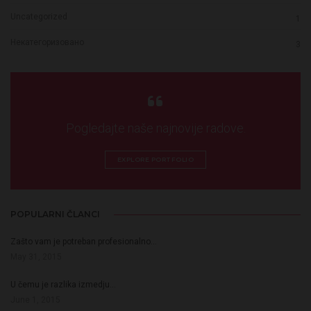
Uncategorized
1
Некатегоризовано
3
Pogledajte naše najnovije radove.
EXPLORE PORTFOLIO
POPULARNI ČLANCI
Zašto vam je potreban profesionalno…
May 31, 2015
U čemu je razlika izmedju…
June 1, 2015