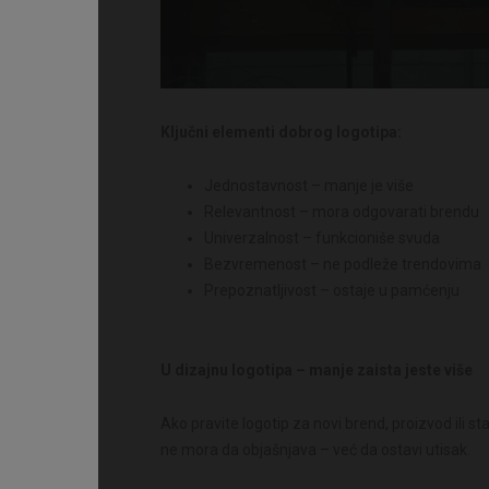
Ključni elementi dobrog logotipa:
Jednostavnost – manje je više
Relevantnost – mora odgovarati brendu
Univerzalnost – funkcioniše svuda
Bezvremenost – ne podleže trendovima
Prepoznatljivost – ostaje u pamćenju
U dizajnu logotipa – manje zaista jeste više
Ako pravite logotip za novi brend, proizvod ili 
ne mora da objašnjava – već da ostavi utisak.