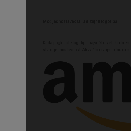
Moć jednostavnosti u dizajnu logotipa
Kada pogledate logotipe najvećih svetskih bren
stvar: jednostavnost. Ali zašto dizajneri biraj