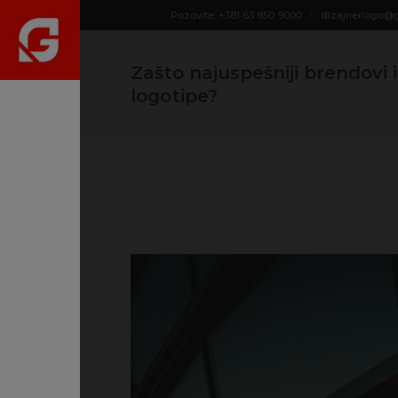
Pozovite: +381 63 850 9000
dizajnerlogo@
Zašto najuspešniji brendovi
logotipe?