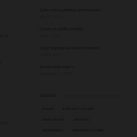
Zašto vam je potreban profesionalno…
May 31, 2015
U čemu je razlika izmedju…
aj na
June 1, 2015
Dizajn logotipa kao kreativni proces
June 4, 2015
d
Sve što niste znali o…
November 11, 2015
TAGOVI
AI KURS
AI PROMPT DIZAJNER
BRAND REVIEW
BRENDING
nica
BRENDIRANJE
BRENDIRANJE FIRME