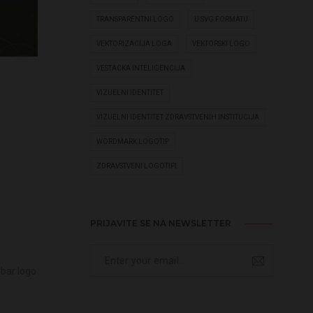
TRANSPARENTNI LOGO
U SVG FORMATU
VEKTORIZACIJA LOGA
VEKTORSKI LOGO
VESTACKA INTELIGENCIJA
VIZUELNI IDENTITET
VIZUELNI IDENTITET ZDRAVSTVENIH INSTITUCIJA
WORDMARK LOGOTIP
ZDRAVSTVENI LOGOTIPI
PRIJAVITE SE NA NEWSLETTER
bar logo