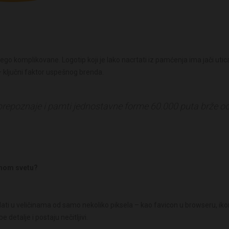
o komplikovane. Logotip koji je lako nacrtati iz pamćenja ima jači utic
 ključni faktor uspešnog brenda.
prepoznaje i pamti jednostavne forme 60.000 puta brže o
alnom svetu?
dati u veličinama od samo nekoliko piksela – kao favicon u browseru, iko
e detalje i postaju nečitljivi.