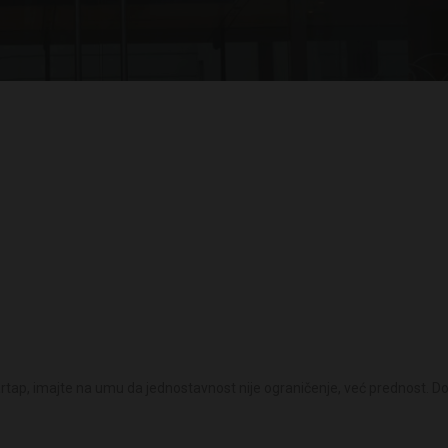
startap, imajte na umu da jednostavnost nije ograničenje, već prednost.
Do