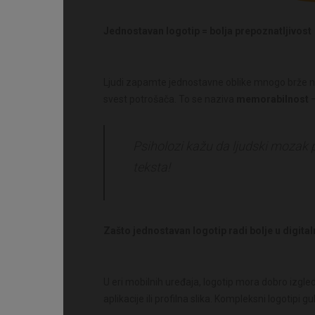
Jednostavan logotip = bolja prepoznatljivost
Ljudi zapamte jednostavne oblike mnogo brže neg
svest potrošača. To se naziva
memorabilnost
–
Psiholozi kažu da ljudski mozak 
teksta!
Zašto jednostavan logotip radi bolje u digit
U eri mobilnih uređaja, logotip mora dobro izgle
aplikacije ili profilna slika. Kompleksni logotipi gub