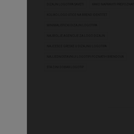
DIZAJN LOGOTIPA SAVETI
KAKO NAPRAVITI PREPOZNA
KOLIKO LOGO UTIČE NA BREND IDENTITET
MINIMALISTIČKI DIZAJN LOGOTIPA
NAJBOLJE AGENCIJE ZA LOGO DIZAJN
NAJČEŠĆE GREŠKE U DIZAJNU LOGOTIPA
NAJJEDNOSTAVNIJI LOGOTIPI POZNATIH BRENDOVA
ŠTA ČINI DOBAR LOGOTIP