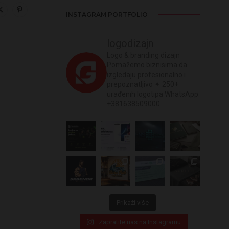
INSTAGRAM PORTFOLIO
logodizajn
Logo & branding dizajn
Pomažemo biznisima da
izgledaju profesionalno i
prepoznatljivo
✦ 250+
urađenih logotipa
WhatsApp:
+381638509000
Prikaži više
Zapratite nas na Instagramu