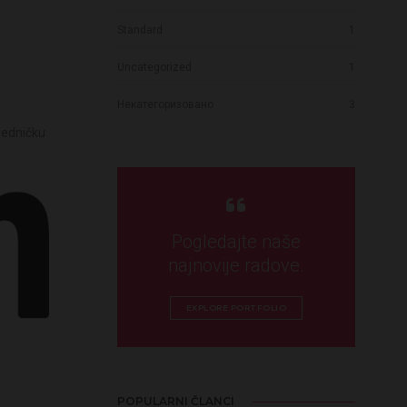
Standard
1
Uncategorized
1
Некатегоризовано
3
jedničku
Pogledajte naše
najnovije radove.
EXPLORE PORTFOLIO
POPULARNI ČLANCI