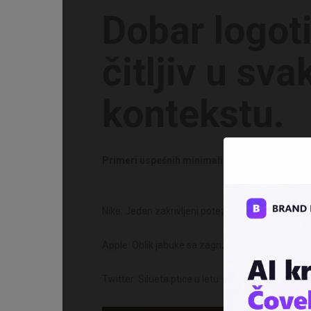
Dobar logoti
čitljiv u svak
kontekstu.
Primeri uspešnih minimalističkih logotipa:
Nike: Jedan zakrivljeni potez – „Swoosh“ – bez t
Apple: Oblik jabuke sa zagrizom – jednostavno, a
Twitter: Silueta ptice u letu – lako prepoznatljiv