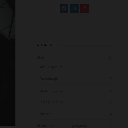
RUBRIKE
Blog
26
Akcije i popusti
2
Brendiranje
5
Dizajn logotipa
2
Izrada logotipa
9
Novosti
4
Grafička standardizacija logotipa
1