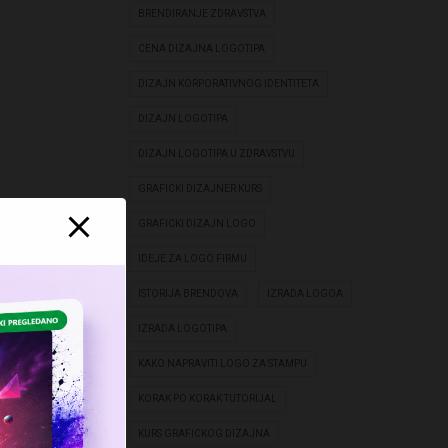
BRENDIRANJE ZDRAVSTVA
CENA DIZAJNA LOGOTIPA
DIZAJN KORPORATIVNOG IDENTITETA
DIZAJN LOGOTIPA
DIZAJN LOGOTIPA U ZDRAVSTVU
GRAFICKI DIZAJNER KURS
GRAFICKI DIZAJN LOGO
IDEJE ZA LOGO FIRMU
ISTORIJA BRENDOVA
IZRADA LOGOA
IZRADA LOGOTIPA
KAKO NAPRAVITI LOGO ZA STAMPU
KORAK PO KORAK TUTORIJAL
KURS GRAFICKOG DIZAJNA