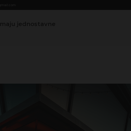
modal-check
gmail.com
 imaju jednostavne