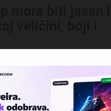
p mora biti jasan i
oj veličini, boji i
eksta, bez komplikacija.
li jedinstveno.
o čak i bez imena.