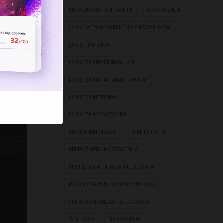
KURS ZA GRAFICKI DIZAJN
LOGO DIZAJN
LOGO SA TRANSPARENTNOM POZADINOM
LOGOTIP DIZAJN
LOGO ZA FRIZERSKI SALON
LOGO ZA INSTAGRAM STRANICU
LOGO ZA RESTORAN
LOGO ZA WEB I STAMPU
MEDICINSKI DIZAJN
NIKE LOGOTIP
PREPOZNATLJIVOST BRENDA
PROFESIONALNI DIZAJN LOGOTIPA
PSIHOLOGIJA DIZAJNA U MEDICINI
STA JE VEKTORIZACIJA LOGOTIPA
SVG LOGO
TIPOGRAFIJA