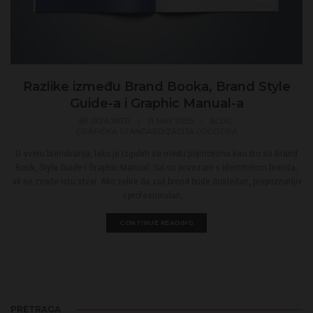
Razlike između Brand Booka, Brand Style
Guide-a i Graphic Manual-a
,
BY
DIZAJNER
|
31 MAY 2025
|
BLOG
GRAFIČKA STANDARDIZACIJA LOGOTIPA
U svetu brendiranja, lako je izgubiti se među pojmovima kao što su Brand
Book, Style Guide i Graphic Manual. Svi su povezani s identitetom brenda,
ali ne znače istu stvar. Ako želite da vaš brend bude dosledan, prepoznatljiv
i profesionalan,...
CONTINUE READING
PRETRAGA