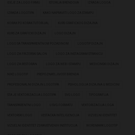
IDEJE ZA LOGO FIRMU
ISTORIJA BRENDOVA
IZRADA LOGOA
IZRADA LOGOTIPA
KAKO NAPRAVITI LOGO ZA STAMPU
KORAK PO KORAK TUTORIJAL
KURS GRAFICKOG DIZAJNA
KURS ZA GRAFICKI DIZAJN
LOGO DIZAJN
LOGO SA TRANSPARENTNOM POZADINOM
LOGOTIP DIZAJN
LOGO ZA FRIZERSKI SALON
LOGO ZA INSTAGRAM STRANICU
LOGO ZA RESTORAN
LOGO ZA WEB I STAMPU
MEDICINSKI DIZAJN
NIKE LOGOTIP
PREPOZNATLJIVOST BRENDA
PROFESIONALNI DIZAJN LOGOTIPA
PSIHOLOGIJA DIZAJNA U MEDICINI
STA JE VEKTORIZACIJA LOGOTIPA
SVG LOGO
TIPOGRAFIJA
TRANSPARENTNI LOGO
U SVG FORMATU
VEKTORIZACIJA LOGA
VEKTORSKI LOGO
VESTACKA INTELIGENCIJA
VIZUELNI IDENTITET
VIZUELNI IDENTITET ZDRAVSTVENIH INSTITUCIJA
WORDMARK LOGOTIP