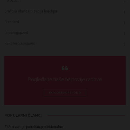
Novosti
4
Grafička standardizacija logotipa
1
Standard
1
Uncategorized
1
Некатегоризовано
3
Pogledajte naše najnovije radove.
EXPLORE PORTFOLIO
POPULARNI ČLANCI
Zašto vam je potreban profesionalno…