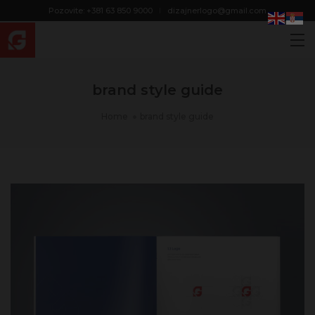
modal-check
Pozovite: +381 63 850 9000
dizajnerlogo@gmail.com
brand style guide
Home
brand style guide