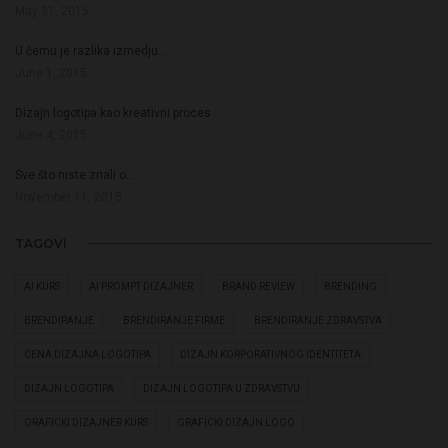
May 31, 2015
U čemu je razlika izmedju…
June 1, 2015
Dizajn logotipa kao kreativni proces
June 4, 2015
Sve što niste znali o…
November 11, 2015
TAGOVI
AI KURS
AI PROMPT DIZAJNER
BRAND REVIEW
BRENDING
BRENDIRANJE
BRENDIRANJE FIRME
BRENDIRANJE ZDRAVSTVA
CENA DIZAJNA LOGOTIPA
DIZAJN KORPORATIVNOG IDENTITETA
DIZAJN LOGOTIPA
DIZAJN LOGOTIPA U ZDRAVSTVU
GRAFICKI DIZAJNER KURS
GRAFICKI DIZAJN LOGO