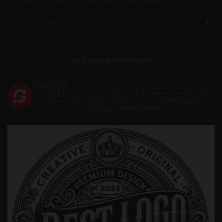
INSTAGRAM PORTFOLIO
logodizajn
Logo & branding dizajn
Pomažemo biznisima da izgledaju
profesionalno i prepoznatljivo
✦ 250+ urađenih logotipa
WhatsApp: +381638509000