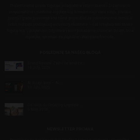
Profesionalna izrada logotipa prilagođena vašem brendu. Dizajniramo
prepoznatljive i moderne logotipe koji komuniciraju vašu viziju, privlače
pažnju i grade poverenje kod ciljne grupe. Bilo da pokrećete novi biznis ili
želite redizajn postojećeg vizuelnog identiteta — naš kreativni tim stvara
logotip koji u potpunosti odgovara vašim potrebama. Unikatan dizajn, brza
isporuka, spreman za digitalne i štampane formate.
POSLEDNJE SA NAŠEG BLOGA
Brand Review: Zašto će analiza…
16 July, 2026
Ai dizajn kurs – Ai…
13 July, 2026
Od Ideje do Finalnog Logotipa:…
6 May, 2026
NEWSLETTER PRIJAVA
Prijavite se na naš newsletter i budite u toku sa akcijama i novostima.